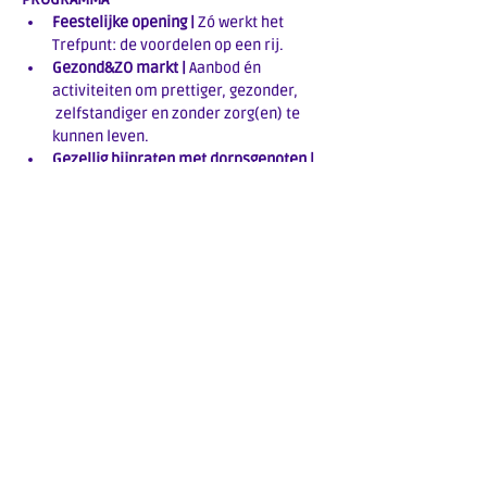
Feestelijke opening | 
Zó werkt het 
Trefpunt: de voordelen op een rij. 
Gezond&ZO markt | 
Aanbod én 
activiteiten om prettiger, gezonder, 
 zelfstandiger en zonder zorg(en) te 
kunnen leven.   
Gezellig bijpraten met dorpsgenoten | 
Onder het genot van een hapje en 
drankje. 
Verrassing voor kinderen | 
Glittertattoos en ballonnen act!
Meer weergeven
Deel dit evenement