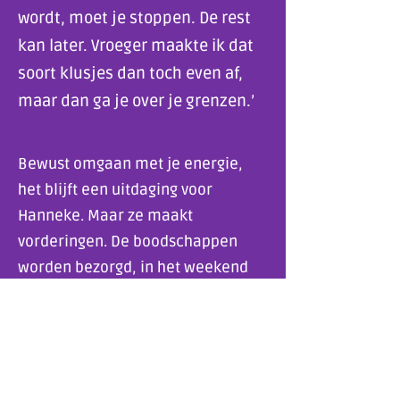
wordt, moet je stoppen. De rest
kan later. Vroeger maakte ik dat
soort klusjes dan toch even af,
maar dan ga je over je grenzen.’
Bewust omgaan met je energie,
het blijft een uitdaging voor
Hanneke. Maar ze maakt
vorderingen. De boodschappen
worden bezorgd, in het weekend
plant ze een dag rust. ‘Ik heb
geleerd welke dingen me energie
kosten, maar vooral in welke
dingen ik juist energie wil steken.
Onbezorgd gek doen met mijn